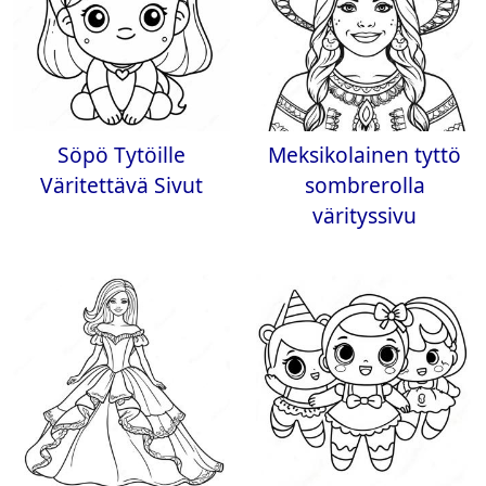
Söpö Tytöille
Meksikolainen tyttö
Väritettävä Sivut
sombrerolla
värityssivu