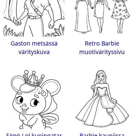
Gaston metsässä
Retro Barbie
värityskuva
muotivärityssivu
Söpö Lol kuningatar
Barbie kauniissa