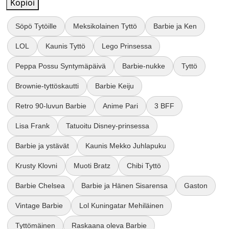
Kopioi
Söpö Tytöille
Meksikolainen Tyttö
Barbie ja Ken
LOL
Kaunis Tyttö
Lego Prinsessa
Peppa Possu Syntymäpäivä
Barbie-nukke
Tyttö
Brownie-tyttöskautti
Barbie Keiju
Retro 90-luvun Barbie
Anime Pari
3 BFF
Lisa Frank
Tatuoitu Disney-prinsessa
Barbie ja ystävät
Kaunis Mekko Juhlapuku
Krusty Klovni
Muoti Bratz
Chibi Tyttö
Barbie Chelsea
Barbie ja Hänen Sisarensa
Gaston
Vintage Barbie
Lol Kuningatar Mehiläinen
Tyttömäinen
Raskaana oleva Barbie