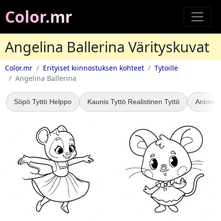
Color.mr
Angelina Ballerina Värityskuvat
Color.mr
Erityiset kiinnostuksen kohteet
Tytöille
Angelina Ballerina
Söpö Tyttö Helppo
Kaunis Tyttö Realistinen Tyttö
Anime P