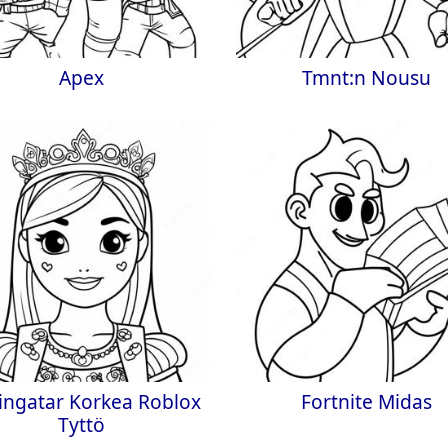
Apex
Tmnt:n Nousu
ingatar Korkea Roblox
Fortnite Midas
Tyttö