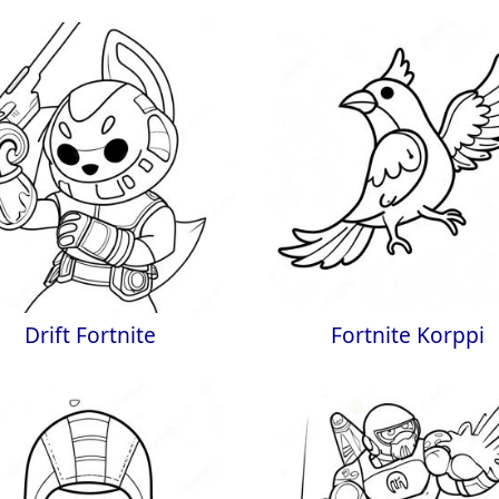
Drift Fortnite
Fortnite Korppi