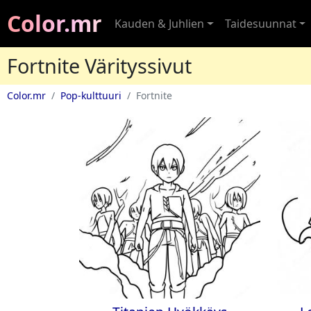
Color.mr
Kauden & Juhlien
Taidesuunnat
Fortnite Värityssivut
Color.mr
Pop-kulttuuri
Fortnite