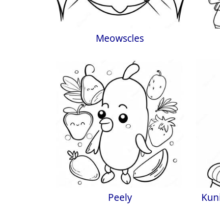
Meowscles
Peely
Kun