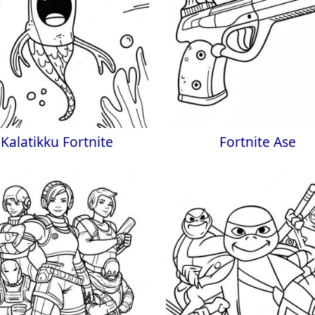
Kalatikku Fortnite
Fortnite Ase