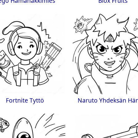
ego Hämähäkkimies
Blox Fruits
Fortnite Tyttö
Naruto Yhdeksän Hä