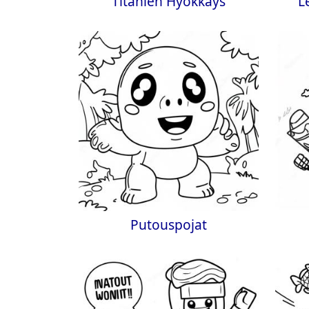
Titanien Hyökkäys
L
Putouspojat