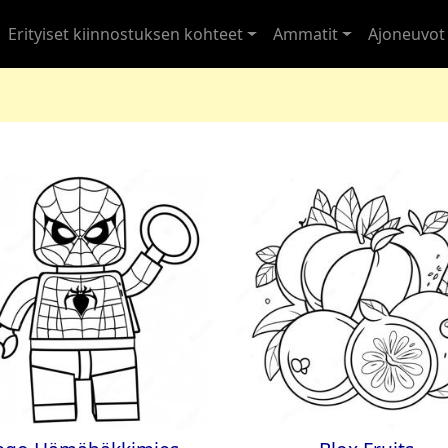
Erityiset kiinnostuksen kohteet
Ammatit
Ajoneuvot