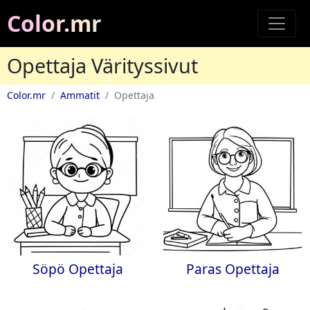
Color.mr
Opettaja Värityssivut
Color.mr
Ammatit
Opettaja
Söpö Opettaja
Paras Opettaja