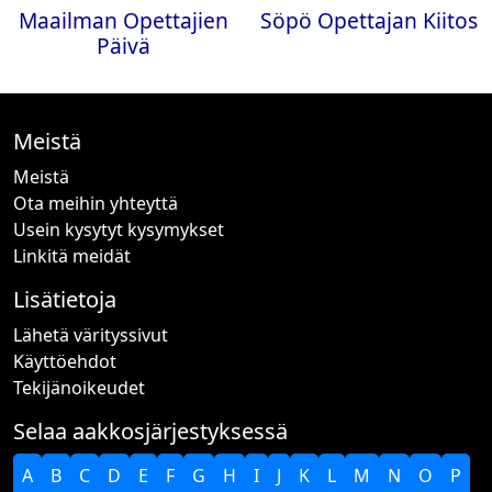
Maailman Opettajien
Söpö Opettajan Kiitos
Päivä
Meistä
Meistä
Ota meihin yhteyttä
Usein kysytyt kysymykset
Linkitä meidät
Lisätietoja
Lähetä värityssivut
Käyttöehdot
Tekijänoikeudet
Selaa aakkosjärjestyksessä
A
B
C
D
E
F
G
H
I
J
K
L
M
N
O
P