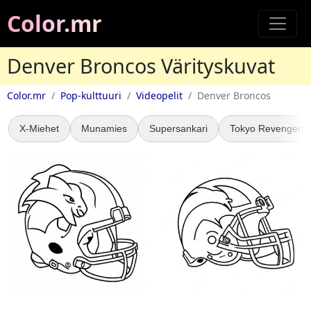
Color.mr
Denver Broncos Värityskuvat
Color.mr
Pop-kulttuuri
Videopelit
Denver Broncos
X-Miehet
Munamies
Supersankari
Tokyo Revengers