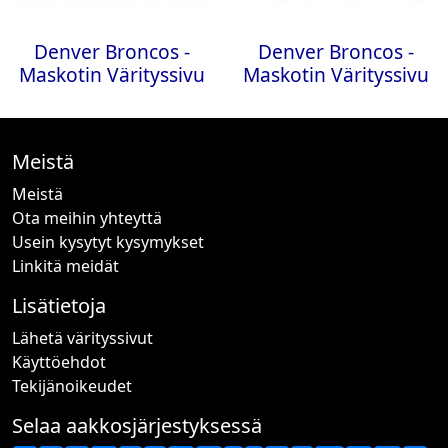
Denver Broncos -
Denver Broncos -
Maskotin Värityssivu
Maskotin Värityssivu
Meistä
Meistä
Ota meihin yhteyttä
Usein kysytyt kysymykset
Linkitä meidät
Lisätietoja
Lähetä värityssivut
Käyttöehdot
Tekijänoikeudet
Selaa aakkosjärjestyksessä