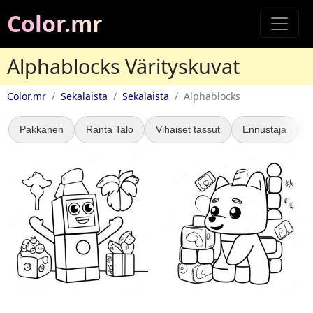
Color.mr
Alphablocks Värityskuvat
Color.mr
Sekalaista
Sekalaista
Alphablocks
Pakkanen
Ranta Talo
Vihaiset tassut
Ennustaja
H