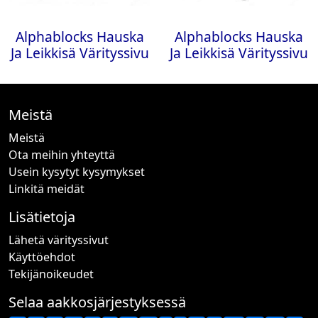
Alphablocks Hauska
Alphablocks Hauska
Ja Leikkisä Värityssivu
Ja Leikkisä Värityssivu
Meistä
Meistä
Ota meihin yhteyttä
Usein kysytyt kysymykset
Linkitä meidät
Lisätietoja
Lähetä värityssivut
Käyttöehdot
Tekijänoikeudet
Selaa aakkosjärjestyksessä